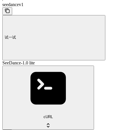
seedancev1
试一试
SeeDance-1.0 lite
cURL