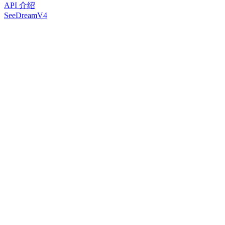
API 介绍
SeeDreamV4